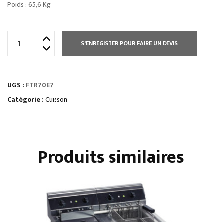
Poids : 65,6 Kg
quantité
S'ENREGISTER POUR FAIRE UN DEVIS
de
PLAQUES
À
UGS :
FTR70E7
SNACKER
-
Catégorie :
Cuisson
ÉLECTRIQUES
-
MIXTE
Produits similaires
DOUBLE