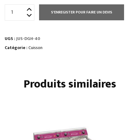
quantité
S'ENREGISTER POUR FAIRE UN DEVIS
de
PLAQUES
À
UGS :
JUS-DGH-40
SNACKER
gamme
Catégorie :
Cuisson
top
650
Produits similaires