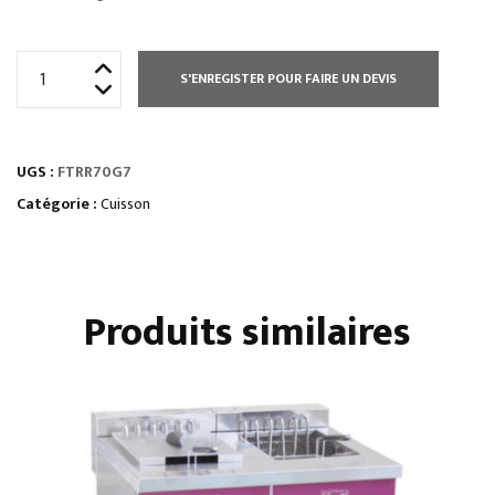
quantité
S'ENREGISTER POUR FAIRE UN DEVIS
de
PLAQUES
À
UGS :
FTRR70G7
SNACKER
-
Catégorie :
Cuisson
GAZ
-
RAINURÉE
Produits similaires
DOUBLE