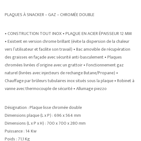
PLAQUES À SNACKER – GAZ – CHROMÉE DOUBLE
• CONSTRUCTION TOUT INOX • PLAQUE EN ACIER ÉPAISSEUR 12 MM
• Existent en version chrome brillant (évite la dispersion de la chaleur
vers l’utilisateur et facilite son travail) • Bac amovible de récupération
des graisses en façade avec sécurité anti-basculement • Plaques
chromées livrées d’origine avec un grattoir • Fonctionnement gaz
naturel (livrées avec injecteurs de rechange Butane/Propane) •
Chauffage par brûleurs tubulaires inox situés sous la plaque • Robinet à
vanne avec thermocouple de sécurité • Allumage piezzo
Désignation : Plaque lisse chromée double
Dimensions plaque (L x P) : 696 x 564 mm
Dimensions (L x P x H) : 700 x 700 x 280 mm
Puissance : 14 Kw
Poids : 71,1 Kg