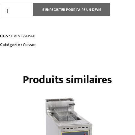
quantité
S'ENREGISTER POUR FAIRE UN DEVIS
de
PLAQUES
VITROCÉRAMIQUES
UGS :
PVINF7AP40
À
POSER
Catégorie :
Cuisson
•
Gamme
AFI
Produits similaires
-
série
700