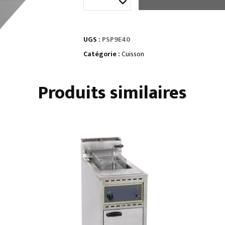
de
POSTES
DE
UGS :
PSP9E40
SALAGE
ÉLECTRIQUES
Catégorie :
Cuisson
À
POSER
Produits similaires
•
Gamme
AFI
-
série
900