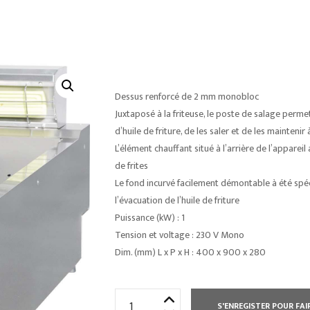
Dessus renforcé de 2 mm monobloc
Juxtaposé à la friteuse, le poste de salage permet
d’huile de friture, de les saler et de les mainteni
L’élément chauffant situé à l’arrière de l’apparei
de frites
Le fond incurvé facilement démontable à été spéci
l’évacuation de l’huile de friture
Puissance (kW) : 1
Tension et voltage : 230 V Mono
Dim. (mm) L x P x H : 400 x 900 x 280
quantité
S'ENREGISTER POUR FAI