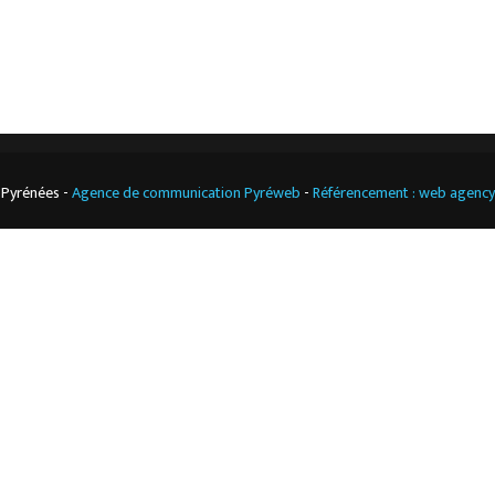
Cuisine
professionnelle
 Pyrénées -
Agence de communication Pyréweb
-
Référencement : web agenc