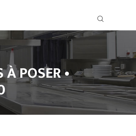
 À POSER •
0