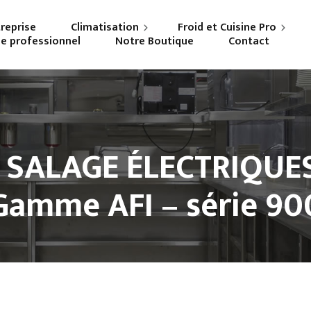
treprise
Climatisation
Froid et Cuisine Pro
ne professionnel
Notre Boutique
Contact
Particuliers
Frigoriste professionnel
Professionnels
Cuisiniste
 SALAGE ÉLECTRIQUES
Gamme AFI – série 90