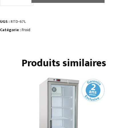
de
PRÉSENTOIRS
DE
UGS :
RTD-67L
CRÈMES
GLACÉESÀ
Catégorie :
Froid
POSER
Produits similaires