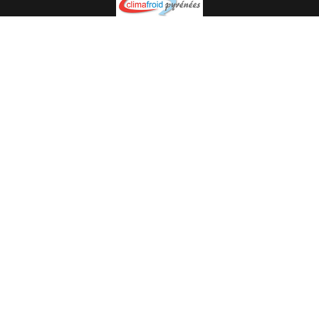
Spécialiste en installation pour du matériel professionnel.
Veuillez prendre contact avec nous pour plus
d’informations.
05.62.35.78.96
© Climat Froid Pyrénées -
Agence de communication Pyréweb
-
Référencement
: web agency Pyréweb
2022