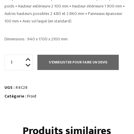
poids • Hauteur extérieure 2 100 mm • Hauteur intérieure 1 900 mm •
Autres hauteurs possibles 2 480 et 2 860 mm • Panneaux épaisseur
100 mm • Avec sol laqué (en standard)
Dimensions : 940 x 1700 x 2100 mm
quantité
S'ENREGISTER POUR FAIRE UN DEVIS
de
RAYONNAGE
EN
UGS :
R4C28
L
3
Catégorie :
Froid
NIVEAUX
-
PROF
Produits similaires
460
MM