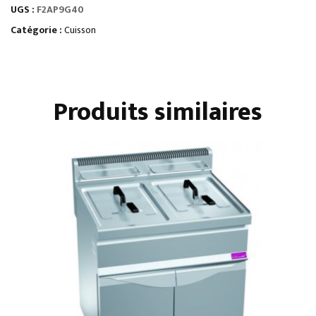
UGS :
F2AP9G40
À
POSER
Catégorie :
Cuisson
•
Gamme
AFI
Produits similaires
-
série
900