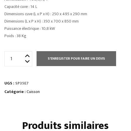
Capacité cuve : 14 L
Dimensions cuve (L x P x H) : 250 x 495 x 290 mm
Dimensions (L x P x H) : 350 x 700 x 850 mm
Puissance électrique : 10,8 kW
Poids : 38 Kg
quantité
S'ENREGISTER POUR FAIRE UN DEVIS
de
RESERVE
À
UGS :
SP35E7
FRITES
Catégorie :
Cuisson
Produits similaires