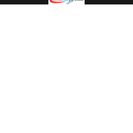
Spécialiste en installation pour du matériel professionnel.
Veuillez prendre contact avec nous pour plus
d’informations.
05.62.35.78.96
© Climat Froid Pyrénées -
Agence de communication Pyréweb
-
Référencement
: web agency Pyréweb
2022