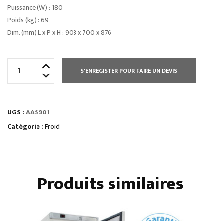
Puissance (W) : 180
Poids (kg) : 69
Dim. (mm) L x P x H : 903 x 700 x 876
quantité
S'ENREGISTER POUR FAIRE UN DEVIS
de
SALADETTES
série
UGS :
AAS901
star
•
Catégorie :
Froid
extérieurs
et
intérieurs
Produits similaires
inox