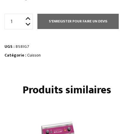
quantité
S'ENREGISTER POUR FAIRE UN DEVIS
de
SAUTEUSE
BASCULANTE
UGS :
BS8IG7
GAZ
50
Catégorie :
Cuisson
L
Produits similaires