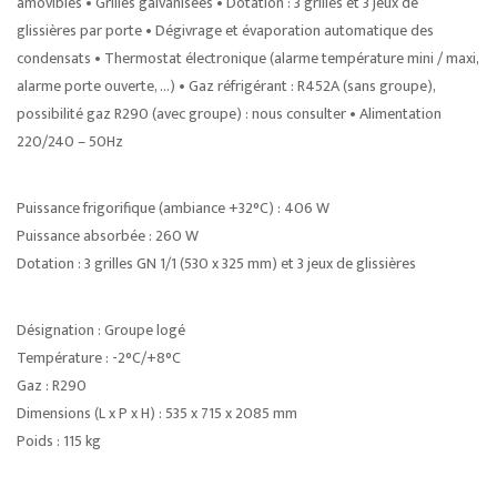
amovibles • Grilles galvanisées • Dotation : 3 grilles et 3 jeux de
glissières par porte • Dégivrage et évaporation automatique des
condensats • Thermostat électronique (alarme température mini / maxi,
alarme porte ouverte, …) • Gaz réfrigérant : R452A (sans groupe),
possibilité gaz R290 (avec groupe) : nous consulter • Alimentation
220/240 – 50Hz
Puissance frigorifique (ambiance +32°C) : 406 W
Puissance absorbée : 260 W
Dotation : 3 grilles GN 1/1 (530 x 325 mm) et 3 jeux de glissières
Désignation : Groupe logé
Température : -2°C/+8°C
Gaz : R290
Dimensions (L x P x H) : 535 x 715 x 2085 mm
Poids : 115 kg