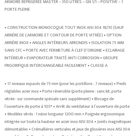
ARMOIRE RÉFRIGÉRÉE MASTER – 350 LITRES – GN 1/1 – POSITIVE – 1
PORTE PLEINE
• CONSTRUCTION MONOCOQUE TOUT INOX AISI 304 18/10 (SAUF
ARRIÈRE DE L’ARMOIRE ET CONTOUR DE PORTE VITRÉE) • OPTION
ARRIÈRE INOX • ANGLES INTÉRIEURS ARRONDIS • ISOLATION 75 MM
SANS CFC • PORTE AVEC FERMETURE À CLEF D’ORIGINE • ECLAIRAGE
INTÉRIEUR • EVAPORATEUR TRAITÉ ANTI CORROSION • GROUPE
FRIGORIFIQUE INTERCHANGEABLE FACILEMENT • CLASSE A
• 17 niveaux espacés de 75 mm (pour les portillons : 7 niveaux) • Pieds
réglables acier inox • Porte réversible (porte pleine : sans kit, porte
vitrée : sur commande spéciale sans supplément) • Blocage de
l’ouverture de porte à 105° • Arrêt du ventilateur à l’ouverture de porte
• Modèles vitrés : 1 néon longueur 1200 mm • Poignée ergonomique
intégrée sur toute la hauteur en acier inox AISI 304 • Joints magnétiques
démontables • Crémallières verticales et jeux de glissières inox AISI 304