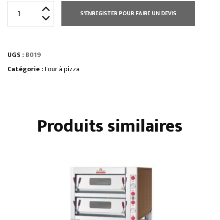
quantité
S'ENREGISTER POUR FAIRE UN DEVIS
de
SUPPORT
POUR
UGS :
B019
FOUR
Catégorie :
Four à pizza
Produits similaires