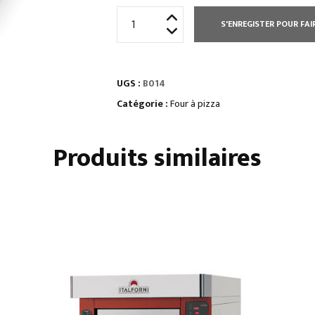
quantité
S'ENREGISTER POUR FAI
de
SUPPORT
POUR
UGS :
B014
FOUR
Catégorie :
Four à pizza
Produits similaires