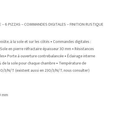
RE – 6 PIZZAS – COMMANDES DIGITALES – FINITION RUSTIQUE
voûte, à la sole et sur les côtés • Commandes digitales :
Sole en pierre réfractaire épaisseur 30 mm • Résistances
bles• Porte à ouverture contrebalancée • Éclairage interne
& de la sole pour chaque chambre • Température de
0/3/N/T (existent aussi en 230/3/N/T, nous consulter)
70 mm