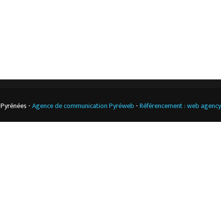
professionnelle
CGV
Cuisine
professionnelle
 Pyrénées -
Agence de communication Pyréweb
-
Référencement : web agenc