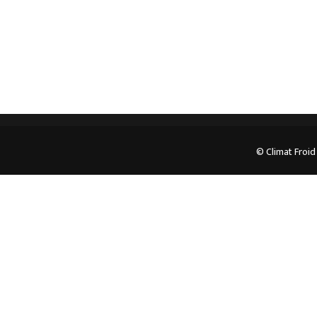
05.62.35.78.96
© Climat Froid