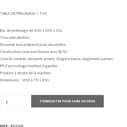
TABLE DE PRELAVAGE + TVO
Bac de prélavage de 400 x 500 x 250.
Trou vide déchets.
Dosseret inox prépercé pour douchette.
Construction tout inox Dessus inox 18/10,
2 bords tombés, dosseret arriere , Etagère basse, rangement paniers.
Pli d’accrochage machine à gauche.
Position à droite de la machine
Dimensions : 1200 x 715 x 850
quantité
S'ENREGISTER POUR FAIRE UN DEVIS
de
TABLE
DE
UGS :
80206L
PRELAVAGE