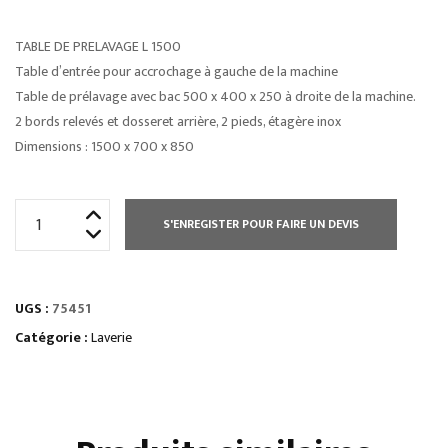
TABLE DE PRELAVAGE L 1500
Table d’entrée pour accrochage à gauche de la machine
Table de prélavage avec bac 500 x 400 x 250 à droite de la machine.
2 bords relevés et dosseret arrière, 2 pieds, étagère inox
Dimensions : 1500 x 700 x 850
quantité
S'ENREGISTER POUR FAIRE UN DEVIS
de
TABLE
DE
UGS :
75451
PRELAVAGE
L
Catégorie :
Laverie
1200