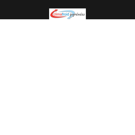
Spécialiste en installation pour du matériel professionnel.
Veuillez prendre contact avec nous pour plus
d’informations.
05.62.35.78.96
© Climat Froid Pyrénées -
Agence de communication Pyréweb
-
Référencement