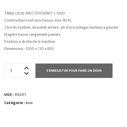
TABLE LISSE AVEC DOSSERET L 1200
Construction tout inox Dessus inox 18/10,
2 bords tombés, dosseret arriere , pli d’accrochage machine à gauche.
Etagère basse, rangement paniers.
Position à droite de la machine
Dimensions : 1200 x 710 x 850
quantité
S'ENREGISTER POUR FAIRE UN DEVIS
de
TABLE
LISSE
UGS :
80201
AVEC
DOSSERET
Catégorie :
Inox
L
700