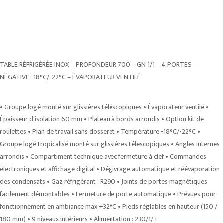
TABLE RÉFRIGÉRÉE INOX – PROFONDEUR 700 – GN 1/1 – 4 PORTES –
NÉGATIVE -18°C/-22°C – ÉVAPORATEUR VENTILÉ
• Groupe logé monté sur glissières téléscopiques • Évaporateur ventilé •
Épaisseur d’isolation 60 mm • Plateau à bords arrondis • Option kit de
roulettes • Plan de travail sans dosseret • Température -18°C/-22°C •
Groupe logé tropicalisé monté sur glissières télescopiques • Angles internes
arrondis • Compartiment technique avec fermeture à clef • Commandes
électroniques et affichage digital • Dégivrage automatique et réévaporation
des condensats • Gaz réfrigérant : R290 • Joints de portes magnétiques
facilement démontables • Fermeture de porte automatique • Prévues pour
fonctionnement en ambiance max +32°C • Pieds réglables en hauteur (150 /
180 mm) • 9 niveaux intérieurs • Alimentation : 230/1/T