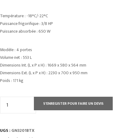
Température : -18°C/-22°C
Puissance frigorifique : 3/8 HP
Puissance absorbée : 650 W
Modèle : 4 portes
Volume net : 553 L
Dimensions Int. (L x P x H) : 1669 x 580 x 564 mm
Dimensions Ext. (L x P x H) : 2230 x 700 x 950 mm
Poids : 171 kg
quantité
S'ENREGISTER POUR FAIRE UN DEVIS
de
TABLE
RÉFRIGÉRÉE
UGS :
GN3201BTX
GN