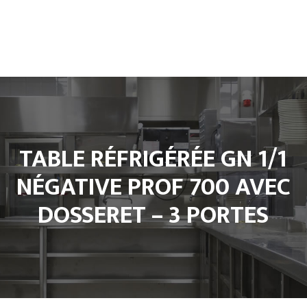
Accueil
L’entreprise
Climatisation
Froid et Cuisine Pro
Matériels de cuisine professionnel
TABLE RÉFRIGÉRÉE GN 1/1
Notre Boutique
Contact
NÉGATIVE PROF 700 AVEC
DOSSERET – 3 PORTES