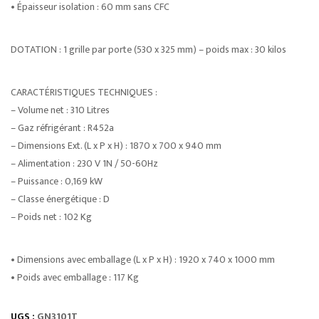
• Épaisseur isolation : 60 mm sans CFC
DOTATION : 1 grille par porte (530 x 325 mm) – poids max : 30 kilos
CARACTÉRISTIQUES TECHNIQUES :
– Volume net : 310 Litres
– Gaz réfrigérant : R452a
– Dimensions Ext. (L x P x H) : 1870 x 700 x 940 mm
– Alimentation : 230 V 1N / 50-60Hz
– Puissance : 0,169 kW
– Classe énergétique : D
– Poids net : 102 Kg
• Dimensions avec emballage (L x P x H) : 1920 x 740 x 1000 mm
• Poids avec emballage : 117 Kg
UGS :
GN3101T