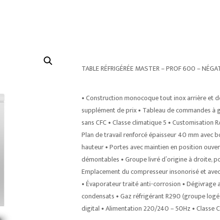
TABLE RÉFRIGÉRÉE MASTER – PROF 600 – NÉGAT
• Construction monocoque tout inox arrière et d
supplément de prix • Tableau de commandes à ga
sans CFC • Classe climatique 5 • Customisation RA
Plan de travail renforcé épaisseur 40 mm avec bo
hauteur • Portes avec maintien en position ouver
démontables • Groupe livré d’origine à droite, 
Emplacement du compresseur insonorisé et avec aé
• Évaporateur traité anti-corrosion • Dégivrag
condensats • Gaz réfrigérant R290 (groupe logé)
digital • Alimentation 220/240 – 50Hz • Classe C