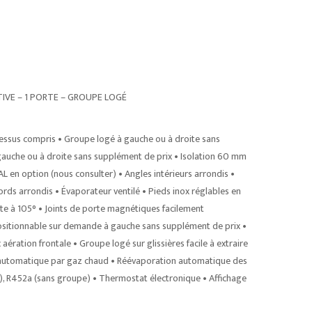
IVE – 1 PORTE – GROUPE LOGÉ
essus compris • Groupe logé à gauche ou à droite sans
uche ou à droite sans supplément de prix • Isolation 60 mm
L en option (nous consulter) • Angles intérieurs arrondis •
rds arrondis • Évaporateur ventilé • Pieds inox réglables en
te à 105° • Joints de porte magnétiques facilement
positionnable sur demande à gauche sans supplément de prix •
ration frontale • Groupe logé sur glissières facile à extraire
e automatique par gaz chaud • Réévaporation automatique des
, R452a (sans groupe) • Thermostat électronique • Affichage