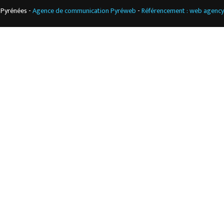
 Pyrénées -
Agence de communication Pyréweb
-
Référencement : web agenc