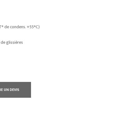
 T° de condens. +55°C)
 de glissières
RE UN DEVIS