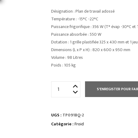
Désignation : Plan de travail adossé
Température : -15°C -22°C
Puissance frigorifique : 356 W (T° évap -30°C et
Puissance absorbée : 550 W
Dotation : 1 grille plastifiée 325 x 430 mm et 1 jeu
Dimensions (L x P x H) : 820 x 600 x 950 mm
Volume : 98 Litres
Poids : 105 kg
quantité
S'ENREGISTER POUR FAI
de
TABLE
RÉFRIGÉRÉE
UGS :
TP091BQ-2
PROF
600
Catégorie :
Froid
NEGATIVE