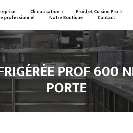
treprise
Climatisation
Froid et Cuisine Pro
ne professionnel
Notre Boutique
Contact
Particuliers
Frigoriste professionnel
Professionnels
Cuisiniste
FRIGÉRÉE PROF 600 N
PORTE