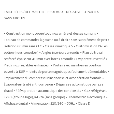
TABLE RÉFRIGÉRÉE MASTER – PROF 600 – NÉGATIVE – 3 PORTES –
SANS GROUPE
• Construction monocoque tout inox arrière et dessus compris •
Tableau de commandes à gauche ou à droite sans supplément de prix •
Isolation 60 mm sans CFC • Classe climatique 5 • Customisation RAL en
option (nous consulter) • Angles intérieurs arrondis • Plan de travail
renforcé épaisseur 40 mm avec bords arrondis • Évaporateur ventilé •
Pieds inox réglables en hauteur • Portes avec maintien en position
ouverte à 105° • Joints de porte magnétiques facilement démontables •
Emplacement du compresseur insonorisé et avec aération frontale •
Évaporateur traité anti-corrosion • Dégivrage automatique par gaz
chaud • Réévaporation automatique des condensats • Gaz réfrigérant
R290 (groupe logé), R452a (sans groupe) • Thermostat électronique •
Affichage digital • Alimentation 220/240 – 50Hz • Classe D