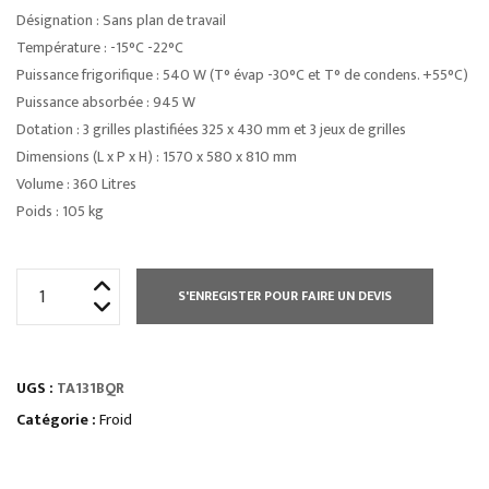
Désignation : Sans plan de travail
Température : -15°C -22°C
Puissance frigorifique : 540 W (T° évap -30°C et T° de condens. +55°C)
Puissance absorbée : 945 W
Dotation : 3 grilles plastifiées 325 x 430 mm et 3 jeux de grilles
Dimensions (L x P x H) : 1570 x 580 x 810 mm
Volume : 360 Litres
Poids : 105 kg
quantité
S'ENREGISTER POUR FAIRE UN DEVIS
de
TABLE
RÉFRIGÉRÉE
UGS :
TA131BQR
PROF
600
Catégorie :
Froid
NEGATIVE
2