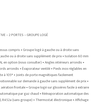
TIVE – 2 PORTES – GROUPE LOGÉ
essus compris • Groupe logé à gauche ou à droite sans
uche ou à droite sans supplément de prix • Isolation 60 mm
L en option (nous consulter) • Angles intérieurs arrondis •
rds arrondis • Évaporateur ventilé • Pieds inox réglables en
te à 105° • Joints de porte magnétiques facilement
positionnable sur demande à gauche sans supplément de prix •
ration frontale • Groupe logé sur glissières facile à extraire
e automatique par gaz chaud • Réévaporation automatique des
, R452a (sans groupe) • Thermostat électronique • Affichage
D