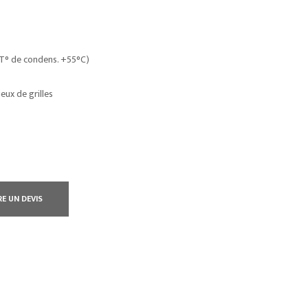
t T° de condens. +55°C)
jeux de grilles
RE UN DEVIS