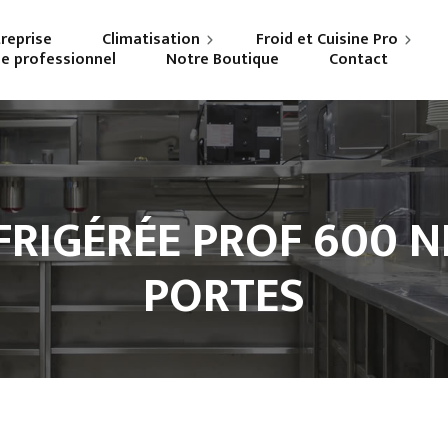
treprise
Climatisation
Froid et Cuisine Pro
ne professionnel
Notre Boutique
Contact
Particuliers
Frigoriste professionnel
Professionnels
Cuisiniste
FRIGÉRÉE PROF 600 N
PORTES