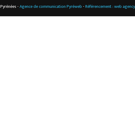
 Pyrénées -
Agence de communication Pyréweb
-
Référencement : web agenc