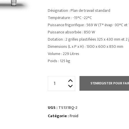
Désignation : Plan de travail standard
Température : -15°C -22°C
Puissance frigorifique : 569 W (T° évap -30°C e
Puissance absorbée : 850 W
Dotation : 2 grilles plastifiées 325 x 430 mm et 2 
Dimensions (L x P x H) : 1300 x 600 x 850 mm
Volume : 229 Litres
Poids : 125 kg
quantité
S'ENREGISTER POUR FAI
de
TABLE
RÉFRIGÉRÉE
UGS :
TS131BQ-2
PROF
600
Catégorie :
Froid
NEGATIVE