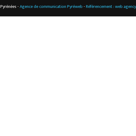
 Pyrénées -
Agence de communication Pyréweb
-
Référencement : web agenc