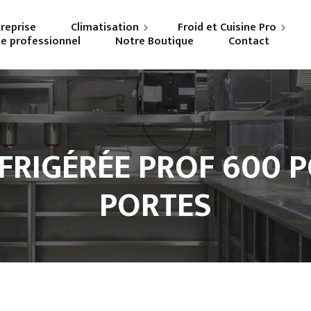
treprise
Climatisation
Froid et Cuisine Pro
ne professionnel
Notre Boutique
Contact
Particuliers
Frigoriste professionnel
Professionnels
Cuisiniste
FRIGÉRÉE PROF 600 P
PORTES