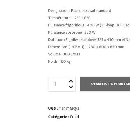
Désignation : Plan de travail standard
Température : -2°C +8°C
Puissance frigorifique : 406 W (T° évap -10°C e
Puissance absorbée : 250 W
Dotation : 3 grilles plastifiées 325 x 430 mm et 3 
Dimensions (L x P x H) : 1780 x 600 x 850 mm
Volume : 360 Litres
Poids : 155 kg
quantité
S'ENREGISTER POUR FAI
de
TABLE
RÉFRIGÉRÉE
UGS :
TS171MQ-2
PROF
600
Catégorie :
Froid
POSITIVE