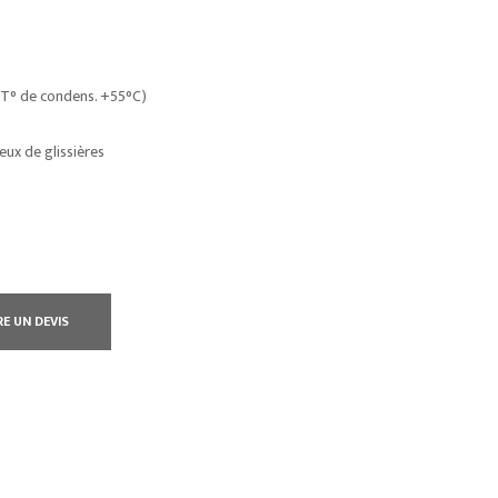
t T° de condens. +55°C)
jeux de glissières
RE UN DEVIS