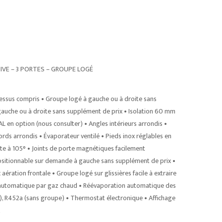
IVE – 3 PORTES – GROUPE LOGÉ
essus compris • Groupe logé à gauche ou à droite sans
uche ou à droite sans supplément de prix • Isolation 60 mm
L en option (nous consulter) • Angles intérieurs arrondis •
rds arrondis • Évaporateur ventilé • Pieds inox réglables en
te à 105° • Joints de porte magnétiques facilement
positionnable sur demande à gauche sans supplément de prix •
ration frontale • Groupe logé sur glissières facile à extraire
e automatique par gaz chaud • Réévaporation automatique des
, R452a (sans groupe) • Thermostat électronique • Affichage