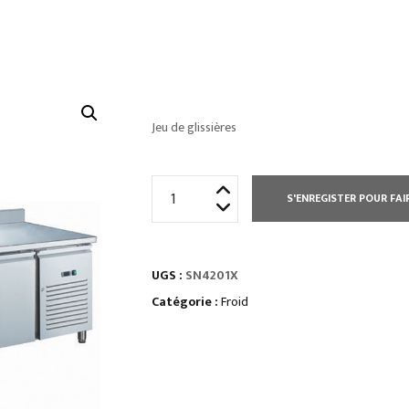
Jeu de glissières
quantité
S'ENREGISTER POUR FAI
de
TABLE
RÉFRIGÉRÉE
UGS :
SN4201X
PROF
600
Catégorie :
Froid
POSITIVE
AVEC
DOSSERET
-