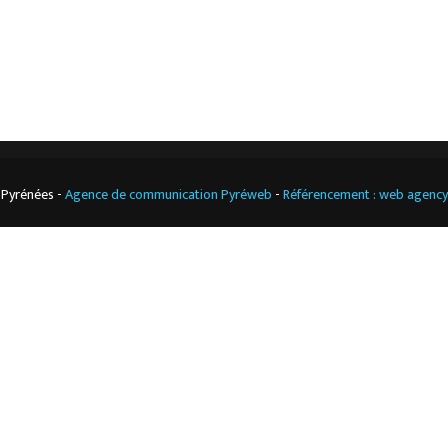
Cuisine
professionnelle
 Pyrénées -
Agence de communication Pyréweb
-
Référencement : web agenc