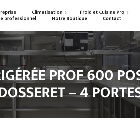
treprise
Climatisation
Froid et Cuisine Pro
ne professionnel
Notre Boutique
Contact
Particuliers
Frigoriste professionnel
Professionnels
Cuisiniste
RIGÉRÉE PROF 600 POS
DOSSERET – 4 PORTE