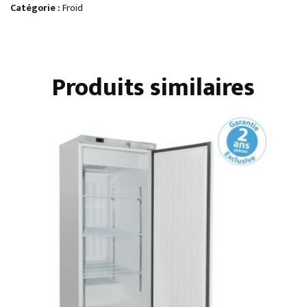
700
Catégorie :
Froid
NEGATIVE
1
PORTE
Produits similaires