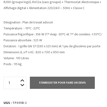
R290 (groupe logé), R452a (sans groupe) • Thermostat électronique •
Affichage digital • Alimentation 220/240 – 50Hz • Classe C
Désignation : Plan de travail adossé
Température : -15°C -22°C
Puissance frigorifique : 356 W (T° évap -30°C et T° de condens. +55°C)
Puissance absorbée : 525 W
Dotation : 1 grille GN 1/1 (530 x 325 mm) et 1 jeu de glissières par porte
Dimensions (L x P x H) : 820 x 700 x 950 mm
Volume : 110 Litres
Poids : 115 kg
quantité
S'ENREGISTER POUR FAIRE UN DEVIS
de
TABLE
RÉFRIGÉRÉE
UGS :
TP091B-2
PROF