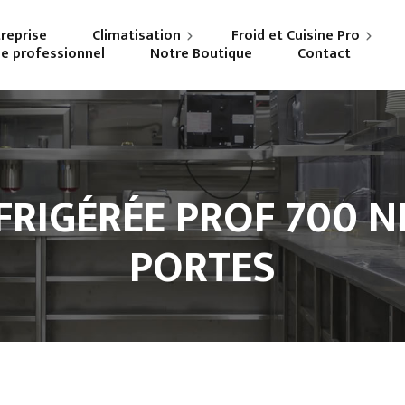
treprise
Climatisation
Froid et Cuisine Pro
ne professionnel
Notre Boutique
Contact
Particuliers
Frigoriste professionnel
Professionnels
Cuisiniste
FRIGÉRÉE PROF 700 N
PORTES