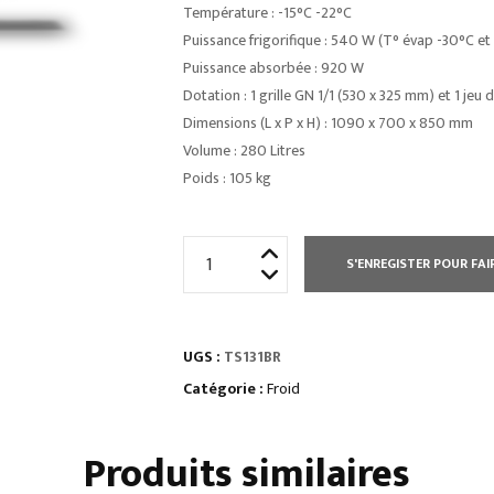
Température : -15°C -22°C
Puissance frigorifique : 540 W (T° évap -30°C e
Puissance absorbée : 920 W
Dotation : 1 grille GN 1/1 (530 x 325 mm) et 1 jeu 
Dimensions (L x P x H) : 1090 x 700 x 850 mm
Volume : 280 Litres
Poids : 105 kg
quantité
S'ENREGISTER POUR FAI
de
TABLE
RÉFRIGÉRÉE
UGS :
TS131BR
PROF
700
Catégorie :
Froid
NEGATIVE
2
Produits similaires
PORTES