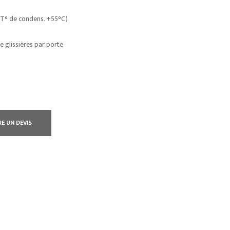
t T° de condens. +55°C)
de glissières par porte
RE UN DEVIS