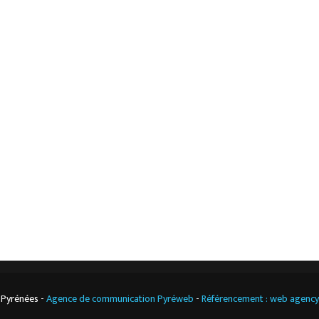
L’ESSENTIEL
Accueil
Mentions légales
L’entreprise
Nos actualités
Notre boutique
Contact
Climatisation
professionnelle
CGV
Cuisine
professionnelle
 Pyrénées -
Agence de communication Pyréweb
-
Référencement : web agenc