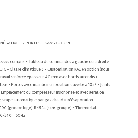
– NÉGATIVE – 2 PORTES – SANS GROUPE
dessus compris • Tableau de commandes à gauche ou à droite
CFC • Classe climatique 5 • Customisation RAL en option (nous
 travail renforcé épaisseur 40 mm avec bords arrondis •
teur • Portes avec maintien en position ouverte à 105° • Joints
 Emplacement du compresseur insonorisé et avec aération
Dégivrage automatique par gaz chaud • Réévaporation
R290 (groupe logé), R452a (sans groupe) • Thermostat
220/240 – 50Hz