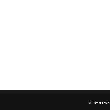
Spécialiste en installation pour du matériel
professionnel. Veuillez prendre contact avec nous
pour plus d’informations.
05.62.35.78.96
© Climat Froid