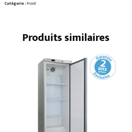
700
Catégorie :
Froid
POSITIVE
4
PORTES
Produits similaires