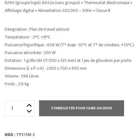
R290 (groupe logé), R452a (sans groupe) • Thermostat électronique •
Affichage digital • Alimentation 220/240 – 50Hz • Classe B
Désignation : Plan de travail adossé
Température : -2°C +8°C
Puissance frigorifique : 406 W (T° évap -10°C et T° de condens. +55°C)
Puissance absorbée : 250 W
Dotation : 1 grille GN 1/1 (530 x 325 mm) et 1 jeu de glissières par porte
Dimensions (L x P x H) : 2260 x 700 x 950 mm
Volume : 599 Litres
Poids : 215 kg
quantité
S'ENREGISTER POUR FAIRE UN DEVIS
de
TABLE
RÉFRIGÉRÉE
UGS :
TP211M-2
PROF