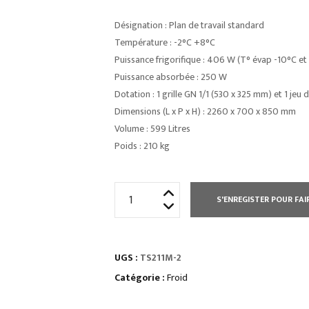
Désignation : Plan de travail standard
Température : -2°C +8°C
Puissance frigorifique : 406 W (T° évap -10°C e
Puissance absorbée : 250 W
Dotation : 1 grille GN 1/1 (530 x 325 mm) et 1 jeu 
Dimensions (L x P x H) : 2260 x 700 x 850 mm
Volume : 599 Litres
Poids : 210 kg
quantité
S'ENREGISTER POUR FAI
de
TABLE
RÉFRIGÉRÉE
UGS :
TS211M-2
PROF
700
Catégorie :
Froid
POSITIVE