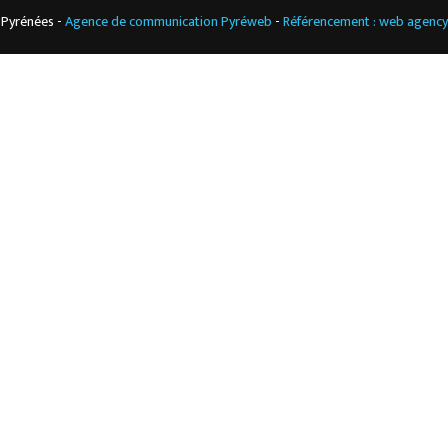
 Pyrénées -
Agence de communication Pyréweb
-
Référencement : web agenc