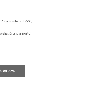
t T° de condens. +55°C)
de glissières par porte
RE UN DEVIS