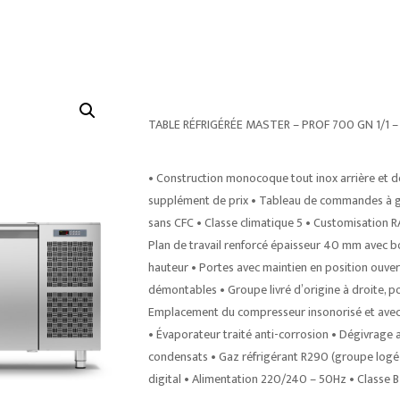
TABLE RÉFRIGÉRÉE MASTER – PROF 700 GN 1/1 
• Construction monocoque tout inox arrière et d
supplément de prix • Tableau de commandes à ga
sans CFC • Classe climatique 5 • Customisation RA
Plan de travail renforcé épaisseur 40 mm avec bo
hauteur • Portes avec maintien en position ouver
démontables • Groupe livré d’origine à droite, 
Emplacement du compresseur insonorisé et avec aé
• Évaporateur traité anti-corrosion • Dégivrag
condensats • Gaz réfrigérant R290 (groupe logé)
digital • Alimentation 220/240 – 50Hz • Classe B