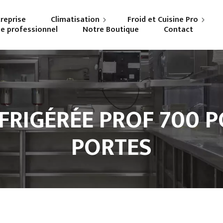
treprise
Climatisation
Froid et Cuisine Pro
ne professionnel
Notre Boutique
Contact
Particuliers
Frigoriste professionnel
Professionnels
Cuisiniste
FRIGÉRÉE PROF 700 P
PORTES