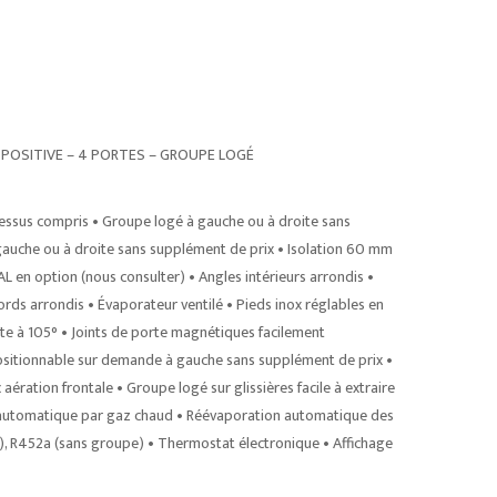
– POSITIVE – 4 PORTES – GROUPE LOGÉ
essus compris • Groupe logé à gauche ou à droite sans
uche ou à droite sans supplément de prix • Isolation 60 mm
L en option (nous consulter) • Angles intérieurs arrondis •
rds arrondis • Évaporateur ventilé • Pieds inox réglables en
te à 105° • Joints de porte magnétiques facilement
positionnable sur demande à gauche sans supplément de prix •
ration frontale • Groupe logé sur glissières facile à extraire
e automatique par gaz chaud • Réévaporation automatique des
, R452a (sans groupe) • Thermostat électronique • Affichage