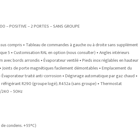
400 – POSITIVE – 2 PORTES – SANS GROUPE
essus compris • Tableau de commandes à gauche ou à droite sans supplément
ique 5 • Customisation RAL en option (nous consulter) • Angles intérieurs
m avec bords arrondis • Évaporateur ventilé • Pieds inox réglables en hauteur
° • Joints de porte magnétiques facilement démontables • Emplacement du
• Évaporateur traité anti-corrosion • Dégivrage automatique par gaz chaud •
réfrigérant R290 (groupe logé), R452a (sans groupe) • Thermostat
20/240 – 50Hz
T° de condens. +55°C)