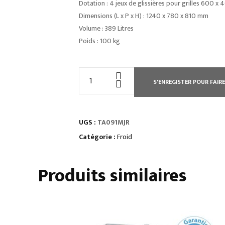
Dotation : 4 jeux de glissières pour grilles 600 
Dimensions (L x P x H) : 1240 x 780 x 810 mm
Volume : 389 Litres
Poids : 100 kg
quantité
S'ENREGISTER POUR FAIRE
de
TABLE
RÉFRIGÉRÉE
UGS :
TA091MJR
PROF
800
Catégorie :
Froid
POSITIVE
1
Produits similaires
PORTES