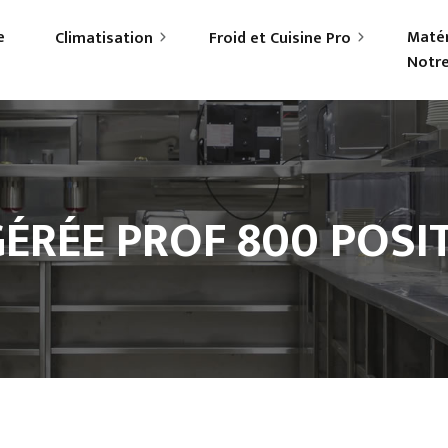
e
Matér
Climatisation
Froid et Cuisine Pro
Notre
rticuliers
Frigoriste professionnel
ofessionnels
Cuisiniste
GÉRÉE PROF 800 POSIT