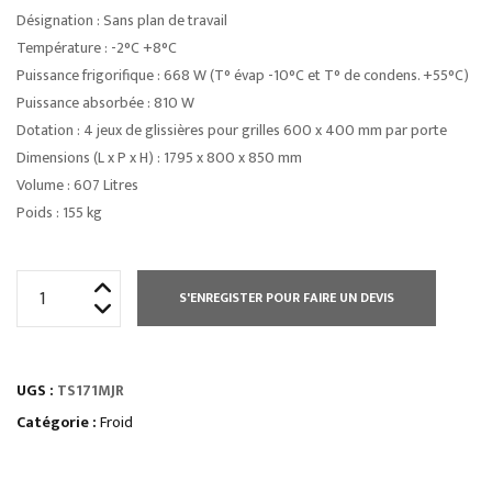
Désignation : Sans plan de travail
Température : -2°C +8°C
Puissance frigorifique : 668 W (T° évap -10°C et T° de condens. +55°C)
Puissance absorbée : 810 W
Dotation : 4 jeux de glissières pour grilles 600 x 400 mm par porte
Dimensions (L x P x H) : 1795 x 800 x 850 mm
Volume : 607 Litres
Poids : 155 kg
quantité
S'ENREGISTER POUR FAIRE UN DEVIS
de
TABLE
RÉFRIGÉRÉE
UGS :
TS171MJR
PROF
800
Catégorie :
Froid
POSITIVE
3