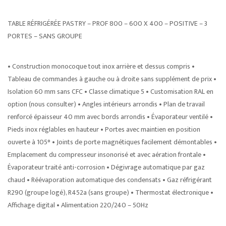
TABLE RÉFRIGÉRÉE PASTRY – PROF 800 – 600 X 400 – POSITIVE – 3
PORTES – SANS GROUPE
• Construction monocoque tout inox arrière et dessus compris •
Tableau de commandes à gauche ou à droite sans supplément de prix •
Isolation 60 mm sans CFC • Classe climatique 5 • Customisation RAL en
option (nous consulter) • Angles intérieurs arrondis • Plan de travail
renforcé épaisseur 40 mm avec bords arrondis • Évaporateur ventilé •
Pieds inox réglables en hauteur • Portes avec maintien en position
ouverte à 105° • Joints de porte magnétiques facilement démontables •
Emplacement du compresseur insonorisé et avec aération frontale •
Évaporateur traité anti-corrosion • Dégivrage automatique par gaz
chaud • Réévaporation automatique des condensats • Gaz réfrigérant
R290 (groupe logé), R452a (sans groupe) • Thermostat électronique •
Affichage digital • Alimentation 220/240 – 50Hz