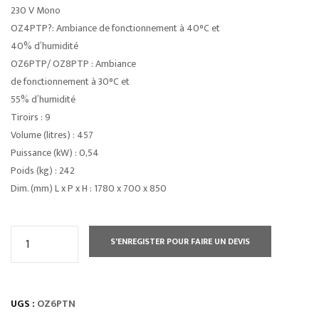
230 V Mono
OZ4PTP?: Ambiance de fonctionnement à 40°C et
40% d’humidité
OZ6PTP/ OZ8PTP : Ambiance
de fonctionnement à 30°C et
55% d’humidité
Tiroirs : 9
Volume (litres) : 457
Puissance (kW) : 0,54
Poids (kg) : 242
Dim. (mm) L x P x H : 1780 x 700 x 850
quantité
S'ENREGISTER POUR FAIRE UN DEVIS
de
TABLES
RÉFRIGÉRÉES
UGS :
OZ6PTN
gamme