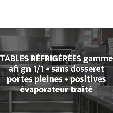
Accueil
L’entreprise
Climatisation
Froid et Cuisine Pro
Matériels de cuisine professionnel
TABLES RÉFRIGÉRÉES gamme
Notre Boutique
Contact
afi gn 1/1 • sans dosseret
portes pleines • positives
évaporateur traité