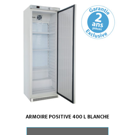
pleines
•
positives
évaporateur
traité
ARMOIRE POSITIVE 400 L BLANCHE