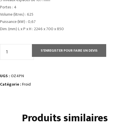
Portes : 4
Volume (litres) : 625
Puissance (kW) : 0,67
Dim. (mm) L x P x H : 2246 x 700 x 850
quantité
S'ENREGISTER POUR FAIRE UN DEVIS
de
TABLES
RÉFRIGÉRÉES
UGS :
OZ4PN
gamme
afi
Catégorie :
Froid
gn
1/1
•
Produits similaires
sans
dosseret
portes