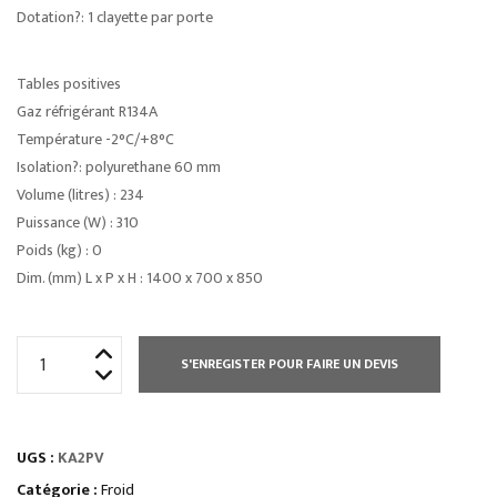
Dotation?: 1 clayette par porte
Tables positives
Gaz réfrigérant R134A
Température -2°C/+8°C
Isolation?: polyurethane 60 mm
Volume (litres) : 234
Puissance (W) : 310
Poids (kg) : 0
Dim. (mm) L x P x H : 1400 x 700 x 850
quantité
S'ENREGISTER POUR FAIRE UN DEVIS
de
TABLES
RÉFRIGÉRÉES
UGS :
KA2PV
Série
700
Catégorie :
Froid