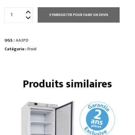
quantité
S'ENREGISTER POUR FAIRE UN DEVIS
de
TABLES
RÉFRIGÉRÉES
UGS :
AA3PD
série
star
Catégorie :
Froid
gn
1/1
•
Produits similaires
avec
dosseret
•
évaporateur
traité