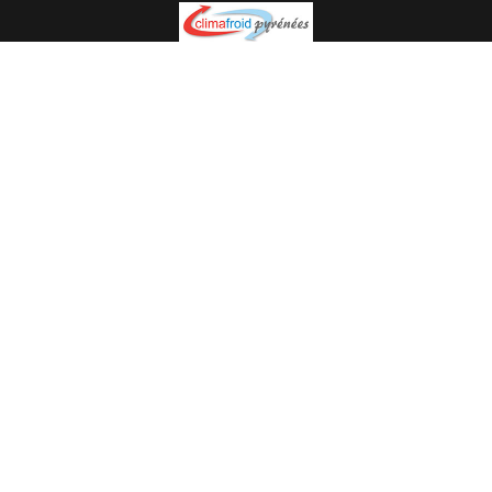
Spécialiste en installation pour du matériel professionnel.
Veuillez prendre contact avec nous pour plus
d’informations.
05.62.35.78.96
© Climat Froid Pyrénées -
Agence de communication Pyréweb
-
Référencement
: web agency Pyréweb
2022