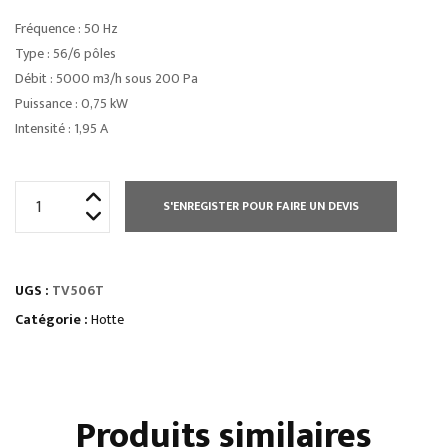
Fréquence : 50 Hz
Type : 56/6 pôles
Débit : 5000 m3/h sous 200 Pa
Puissance : 0,75 kW
Intensité : 1,95 A
quantité
S'ENREGISTER POUR FAIRE UN DEVIS
de
TOURELLE
TRIPHASÉE
UGS :
TV506T
-
1
Catégorie :
Hotte
VITESSE
Produits similaires