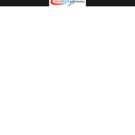
Spécialiste en installation pour du matériel professionnel.
Veuillez prendre contact avec nous pour plus
d’informations.
05.62.35.78.96
© Climat Froid Pyrénées -
Agence de communication Pyréweb
-
Référencement
: web agency Pyréweb
2022