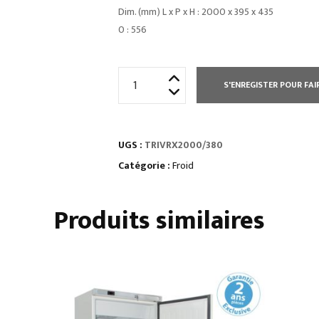
Dim. (mm) L x P x H : 2000 x 395 x 435
0 : 556
quantité
S'ENREGISTER POUR FAI
de
UNITÉS
DE
UGS :
TRIVRX2000/380
REMPLISSAGE
RÉFRIGÉRÉES
Catégorie :
Froid
série
afistar
Produits similaires
•
vitrines
droites