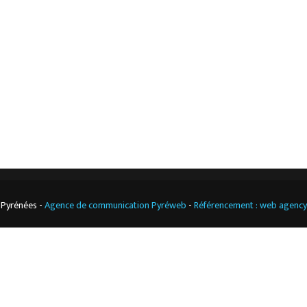
Notre boutique
Contact
Climatisation
professionnelle
CGV
Cuisine
professionnelle
 Pyrénées -
Agence de communication Pyréweb
-
Référencement : web agenc