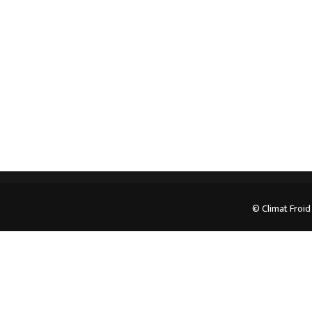
pour plus d’informations.
05.62.35.78.96
© Climat Froid