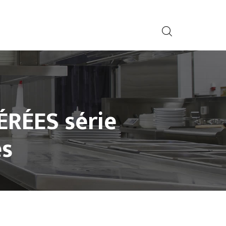
RÉES série
es