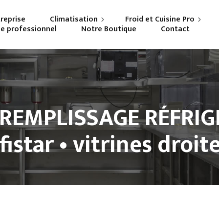
treprise
Climatisation
Froid et Cuisine Pro
ne professionnel
Notre Boutique
Contact
Particuliers
Frigoriste professionnel
Professionnels
Cuisiniste
 REMPLISSAGE RÉFRIGÉ
fistar • vitrines droit