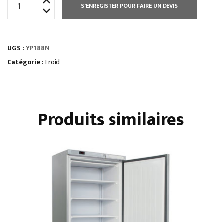
S'ENREGISTER POUR FAIRE UN DEVIS
de
VITRINE
HORIZONTALE
UGS :
YP188N
GN1/4
-
Catégorie :
Froid
PROF.
320
MM
Produits similaires
-
SANS
VITRAGE