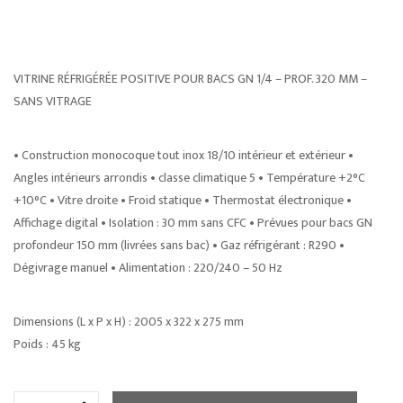
VITRINE RÉFRIGÉRÉE POSITIVE POUR BACS GN 1/4 – PROF. 320 MM –
SANS VITRAGE
• Construction monocoque tout inox 18/10 intérieur et extérieur •
Angles intérieurs arrondis • classe climatique 5 • Température +2°C
+10°C • Vitre droite • Froid statique • Thermostat électronique •
Affichage digital • Isolation : 30 mm sans CFC • Prévues pour bacs GN
profondeur 150 mm (livrées sans bac) • Gaz réfrigérant : R290 •
Dégivrage manuel • Alimentation : 220/240 – 50 Hz
Dimensions (L x P x H) : 2005 x 322 x 275 mm
Poids : 45 kg
quantité