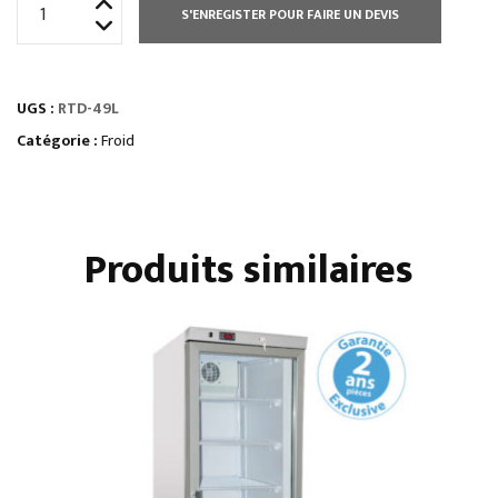
quantité
S'ENREGISTER POUR FAIRE UN DEVIS
de
VITRINES
À
UGS :
RTD-49L
POSER
PORTES
Catégorie :
Froid
VITRÉES
négatives
Produits similaires