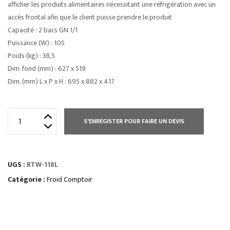
afficher les produits alimentaires nécessitant une réfrigération avec un
accès frontal afin que le client puisse prendre le produit
Capacité : 2 bacs GN 1/1
Puissance (W) : 105
Poids (kg) : 38,5
Dim. fond (mm) : 627 x 519
Dim. (mm) L x P x H : 695 x 882 x 417
quantité
S'ENREGISTER POUR FAIRE UN DEVIS
de
VITRINES
À
UGS :
RTW-118L
POSERsans
chariot
Catégorie :
Froid Comptoir