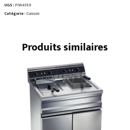
UGS :
PIW4FE9
SUR
PLACARD
Catégorie :
Cuisson
OUVERT
Produits similaires