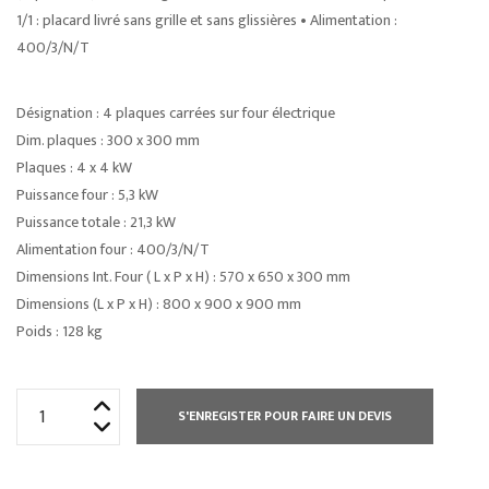
1/1 : placard livré sans grille et sans glissières • Alimentation :
400/3/N/T
Désignation : 4 plaques carrées sur four électrique
Dim. plaques : 300 x 300 mm
Plaques : 4 x 4 kW
Puissance four : 5,3 kW
Puissance totale : 21,3 kW
Alimentation four : 400/3/N/T
Dimensions Int. Four ( L x P x H) : 570 x 650 x 300 mm
Dimensions (L x P x H) : 800 x 900 x 900 mm
Poids : 128 kg
quantité
S'ENREGISTER POUR FAIRE UN DEVIS
de
WOK
INDUCTION