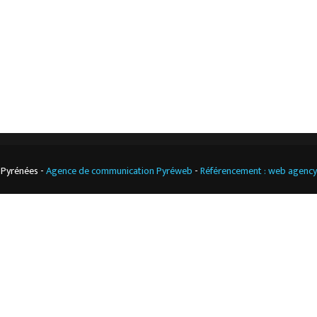
Climatisation
professionnelle
CGV
Cuisine
professionnelle
 Pyrénées -
Agence de communication Pyréweb
-
Référencement : web agenc