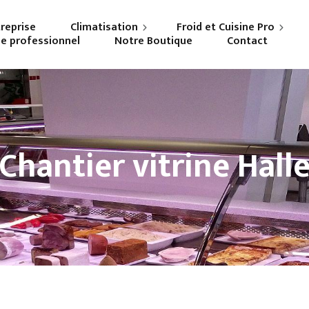
treprise
Climatisation
Froid et Cuisine Pro
ne professionnel
Notre Boutique
Contact
Particuliers
Frigoriste professionnel
Professionnels
Cuisiniste
Chantier vitrine Hall