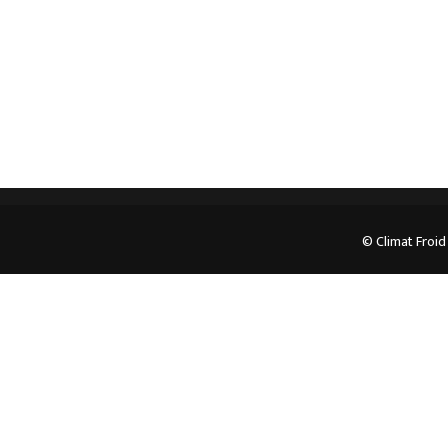
05.62.35.78.96
© Climat Froid