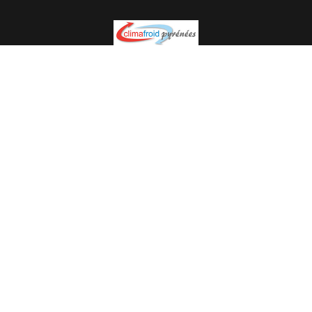
Spécialiste en installation pour du matériel professionnel.
Veuillez prendre contact avec nous pour plus
d’informations.
05.62.35.78.96
© Climat Froid Pyrénées -
Agence de communication Pyréweb
-
Référencement