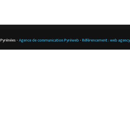
 Pyrénées -
Agence de communication Pyréweb
-
Référencement : web agenc