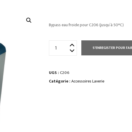
Bypass eau froide pour C206 (jusqu’à 50°C)
quantité
S'ENREGISTER POUR FAI
de
ADOUCISSEUR
D'EAU
UGS :
C206
BI
COLONNES
Catégorie :
Accessoires Laverie