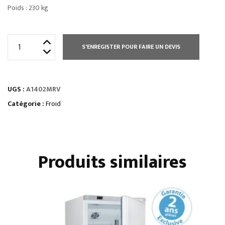
Poids : 230 kg
quantité
S'ENREGISTER POUR FAIRE UN DEVIS
de
ARMOIRE
1400
UGS :
A1402MRV
L
POSITIVE
Catégorie :
Froid
GN
2/1
VITRÉES
Produits similaires
2
PORTES