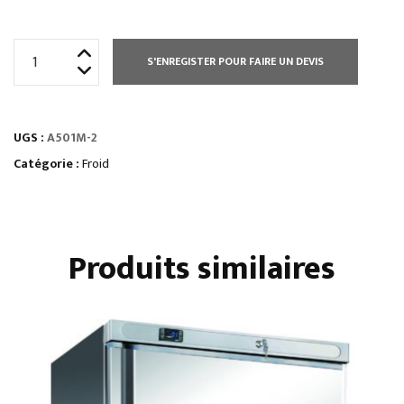
quantité
S'ENREGISTER POUR FAIRE UN DEVIS
de
ARMOIRE
500
UGS :
A501M-2
L
POSITIVE
Catégorie :
Froid
530
X
430
Produits similaires