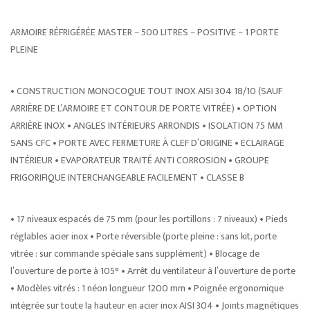
ARMOIRE RÉFRIGÉRÉE MASTER – 500 LITRES – POSITIVE – 1 PORTE
PLEINE
• CONSTRUCTION MONOCOQUE TOUT INOX AISI 304 18/10 (SAUF
ARRIÈRE DE L’ARMOIRE ET CONTOUR DE PORTE VITRÉE) • OPTION
ARRIÈRE INOX • ANGLES INTÉRIEURS ARRONDIS • ISOLATION 75 MM
SANS CFC • PORTE AVEC FERMETURE À CLEF D’ORIGINE • ECLAIRAGE
INTÉRIEUR • EVAPORATEUR TRAITÉ ANTI CORROSION • GROUPE
FRIGORIFIQUE INTERCHANGEABLE FACILEMENT • CLASSE B
• 17 niveaux espacés de 75 mm (pour les portillons : 7 niveaux) • Pieds
réglables acier inox • Porte réversible (porte pleine : sans kit, porte
vitrée : sur commande spéciale sans supplément) • Blocage de
l’ouverture de porte à 105° • Arrêt du ventilateur à l’ouverture de porte
• Modèles vitrés : 1 néon longueur 1200 mm • Poignée ergonomique
intégrée sur toute la hauteur en acier inox AISI 304 • Joints magnétiques