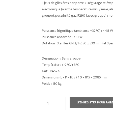
3 jeux de glissières par porte • Dégivrage et é
électronique (alarme température mini / maxi, al
groupe), possibilité gaz R290 (avec groupe) : n
Puissance frigorifique (ambiance +32°C) : 448 W
Puissance absorbée : 710 W
Dotation : 3 grilles GN 2/1 (650 x 530 mm) et 3 je
Désignation : Sans groupe
Température : -2°C/+8°C
Gaz : R452A
Dimensions (L x P x H) : 740 x 815 x 2085 mm
Poids : 130 kg
quantité
S'ENREGISTER POUR FAIRE
de
ARMOIRE