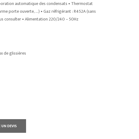
vaporation automatique des condensats • Thermostat
arme porte ouverte, …) • Gaz réfrigérant : R452A (sans
ous consulter • Alimentation 220/240 – 50Hz
ux de glissières
 UN DEVIS