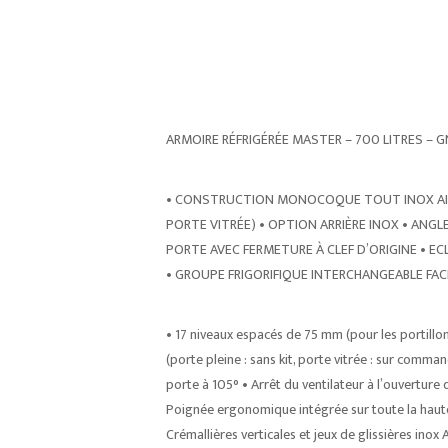
ARMOIRE RÉFRIGÉRÉE MASTER – 700 LITRES – GN
• CONSTRUCTION MONOCOQUE TOUT INOX AISI 
PORTE VITRÉE) • OPTION ARRIÈRE INOX • ANGL
PORTE AVEC FERMETURE À CLEF D’ORIGINE • E
• GROUPE FRIGORIFIQUE INTERCHANGEABLE FAC
• 17 niveaux espacés de 75 mm (pour les portillons
(porte pleine : sans kit, porte vitrée : sur comm
porte à 105° • Arrêt du ventilateur à l’ouverture
Poignée ergonomique intégrée sur toute la haute
Crémallières verticales et jeux de glissières inox 