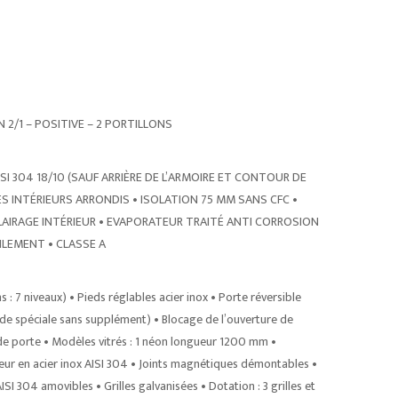
 2/1 – POSITIVE – 2 PORTILLONS
304 18/10 (SAUF ARRIÈRE DE L’ARMOIRE ET CONTOUR DE
ES INTÉRIEURS ARRONDIS • ISOLATION 75 MM SANS CFC •
CLAIRAGE INTÉRIEUR • EVAPORATEUR TRAITÉ ANTI CORROSION
ILEMENT • CLASSE A
 : 7 niveaux) • Pieds réglables acier inox • Porte réversible
ande spéciale sans supplément) • Blocage de l’ouverture de
 de porte • Modèles vitrés : 1 néon longueur 1200 mm •
ur en acier inox AISI 304 • Joints magnétiques démontables •
AISI 304 amovibles • Grilles galvanisées • Dotation : 3 grilles et