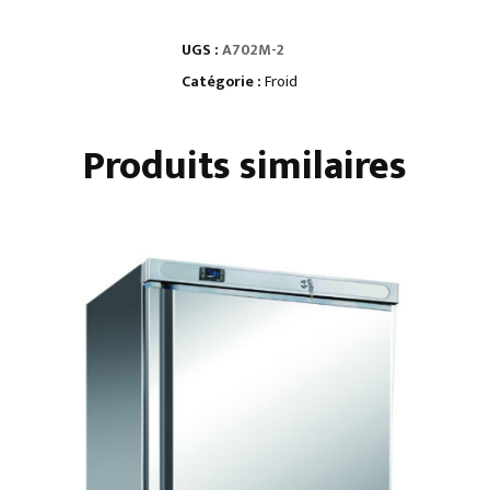
700
UGS :
A702M-2
L
POSITIVE
Catégorie :
Froid
GN
2/1
Produits similaires
-
2
PORTILLONS