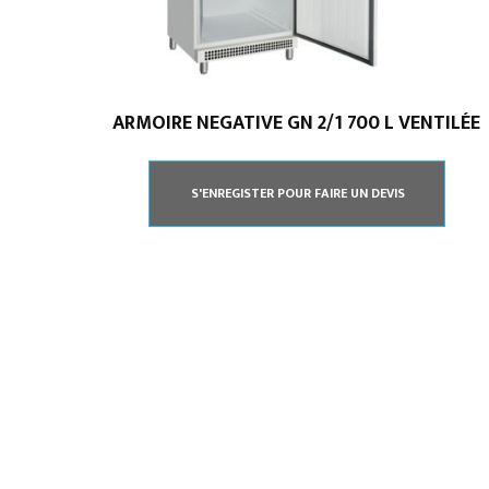
ARMOIRE NEGATIVE GN 2/1 700 L VENTILÉE
Spécialiste en installation pour du matériel
professionnel. Veuillez prendre contact avec nous
S'ENREGISTER POUR FAIRE UN DEVIS
pour plus d’informations.
05.62.35.78.96