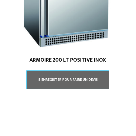
L’ESSENTIEL
Accueil
Mentions légales
L’entreprise
Nos actualités
ARMOIRE 200 LT POSITIVE INOX
Notre boutique
Contact
Climatisation
S'ENREGISTER POUR FAIRE UN DEVIS
professionnelle
CGV
Cuisine
professionnelle