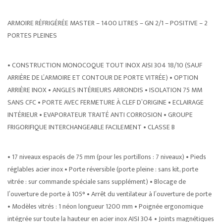
ARMOIRE RÉFRIGÉRÉE MASTER – 1400 LITRES – GN 2/1 – POSITIVE – 2
PORTES PLEINES
• CONSTRUCTION MONOCOQUE TOUT INOX AISI 304 18/10 (SAUF
ARRIÈRE DE L’ARMOIRE ET CONTOUR DE PORTE VITRÉE) • OPTION
ARRIÈRE INOX • ANGLES INTÉRIEURS ARRONDIS • ISOLATION 75 MM
SANS CFC • PORTE AVEC FERMETURE À CLEF D’ORIGINE • ECLAIRAGE
INTÉRIEUR • EVAPORATEUR TRAITÉ ANTI CORROSION • GROUPE
FRIGORIFIQUE INTERCHANGEABLE FACILEMENT • CLASSE B
• 17 niveaux espacés de 75 mm (pour les portillons : 7 niveaux) • Pieds
réglables acier inox • Porte réversible (porte pleine : sans kit, porte
vitrée : sur commande spéciale sans supplément) • Blocage de
l’ouverture de porte à 105° • Arrêt du ventilateur à l’ouverture de porte
• Modèles vitrés : 1 néon longueur 1200 mm • Poignée ergonomique
intégrée sur toute la hauteur en acier inox AISI 304 • Joints magnétiques