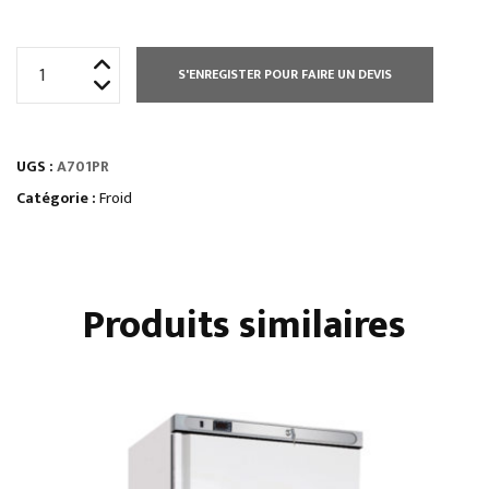
quantité
S'ENREGISTER POUR FAIRE UN DEVIS
de
ARMOIRE
A
UGS :
A701PR
POISSONS
700
Catégorie :
Froid
L
GN
2/1
Produits similaires