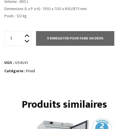
Volume : 380 L
Dimensions (L x P x H) : 1350 x 700 x 850/875 mm
Poids : 122 kg
quantité
S'ENREGISTER POUR FAIRE UN DEVIS
de
ARRIÈRE
BAR
UGS :
U54LVI
INOX
4
Catégorie :
Froid
PORTES
VITRÉES
LARGES
Produits similaires