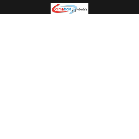
Spécialiste en installation pour du matériel professionnel.
Veuillez prendre contact avec nous pour plus
d’informations.
05.62.35.78.96
© Climat Froid Pyrénées -
Agence de communication Pyréweb
-
Référencement