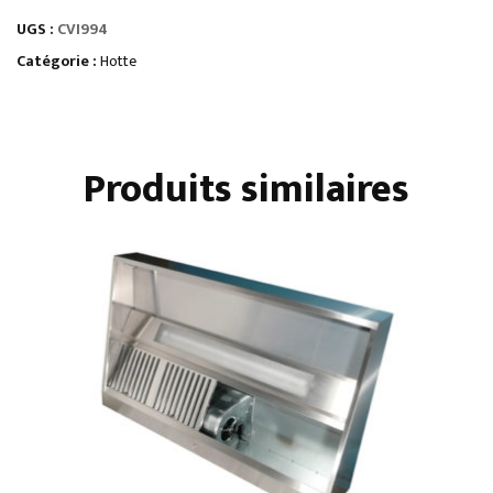
DE
UGS :
CVI994
VENTILATION
Catégorie :
Hotte
Produits similaires