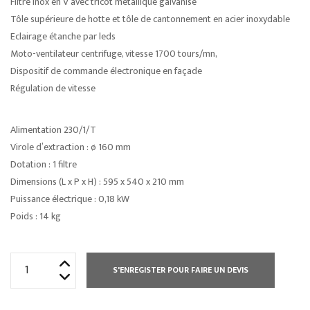
Filtre inox en V avec tricot métallique galvanisé
Tôle supérieure de hotte et tôle de cantonnement en acier inoxydable
Eclairage étanche par leds
Moto-ventilateur centrifuge, vitesse 1700 tours/mn,
Dispositif de commande électronique en façade
Régulation de vitesse
Alimentation 230/1/T
Virole d’extraction : ø 160 mm
Dotation : 1 filtre
Dimensions (L x P x H) : 595 x 540 x 210 mm
Puissance électrique : 0,18 kW
Poids : 14 kg
quantité
S'ENREGISTER POUR FAIRE UN DEVIS
de
CAISSON