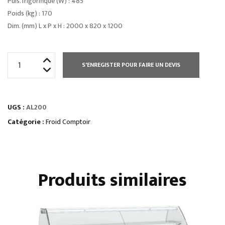
Puis. frigorifique (W) : 485
Poids (kg) : 170
Dim. (mm) L x P x H : 2000 x 820 x 1200
quantité
S'ENREGISTER POUR FAIRE UN DEVIS
de
COMPTOIRS
D’EXPOSITIONvitrage
UGS :
AL200
droit
froid
Catégorie :
Froid Comptoir
statique
Produits similaires